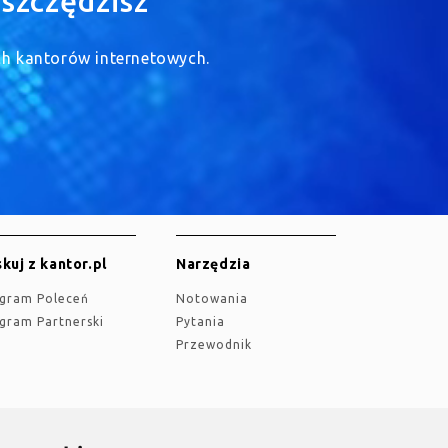
szczędzisz
ych kantorów internetowych.
kuj z kantor.pl
Narzędzia
ogram Poleceń
Notowania
ogram Partnerski
Pytania
Przewodnik