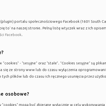
(plugin) portalu społecznościowego Facebook (1601 South Car
bię to' na naszej stronie. Pełną listę wtyczek wraz z ich opi
ści Facebook
.
y?
"cookies" - "sesyjne" oraz "stałe". "Cookies sesyjne" są pli
 się ze strony www lub do czasu wyłączenia oprogramowania. 
 tych plików lub do czasu ich ręcznego usunięcia przez użytk
ane osobowe?
"cookies" mogą być zbierane wyłącznie w celu wykonywania o