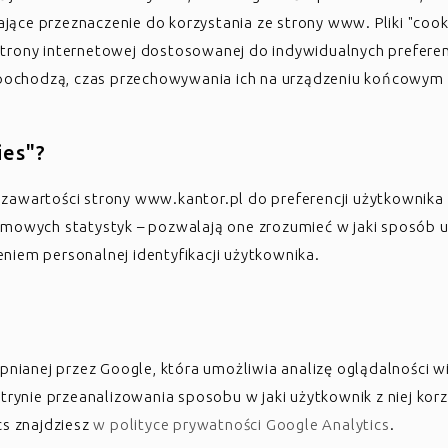
ące przeznaczenie do korzystania ze strony www. Pliki "cook
rony internetowej dostosowanej do indywidualnych preferencj
j pochodzą, czas przechowywania ich na urządzeniu końcowym 
ies"?
wartości strony www.kantor.pl do preferencji użytkownika ora
mowych statystyk – pozwalają one zrozumieć w jaki sposób u
zeniem personalnej identyfikacji użytkownika.
pnianej przez Google, która umożliwia analizę oglądalności w
itrynie przeanalizowania sposobu w jaki użytkownik z niej ko
cs znajdziesz
w polityce prywatności Google Analytics
.