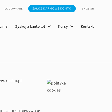
ZAŁÓŻ DARMOWE KONTO
LOGOWANIE
ENGLISH
opinie
zyskuj z kantor.pl
kursy
kontakt
ww.kantor.pl
 które są przechowywane