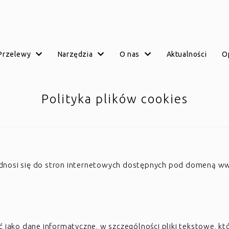
przelewy
narzędzia
o nas
aktualności
Polityka plików cookies
i odnosi się do stron internetowych dostępnych pod domeną w
mieć jako dane informatyczne, w szczególności pliki tekstowe,