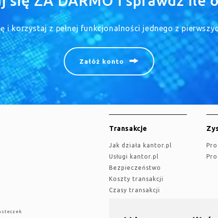
uj się ZA DARMO i sprawdź ile o
się i korzystaj z pełnej funkcjonalności jednego z pierwsz
Załóż konto
Transakcje
Zys
jak działa kantor.pl
Pr
Usługi kantor.pl
Pr
Bezpieczeństwo
Koszty transakcji
Czasy transakcji
asteczek