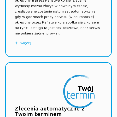
określonym przez Państwa kursie. Zlecenie
pozostałych walut w ciągu 2 dni roboczych
wymiany można złożyć w dowolnym czasie,
zrealizowane zostanie natomiast automatycznie
przekaz ekspresowy wykonany do godziny
gdy w godzinach pracy serwisu (w dni robocze)
granicznej (14:00) dotrze na rachunek odbiorcy
określony przez Państwa kurs spotka się z kursem
nawet w 2h.
na rynku. Usługa ta jest bez kosztowa, nasz serwis
nie pobiera żadnej prowizji.
więcej
Koszty usługi
transakcje są wykonywane po kursie określonym
przez Użytkownika, wówczas gdy zlecony kurs
spotka się z kursem na rynku lub będzie wyższy
(dla kupna) oraz gdy zlecony kurs spotka się z
kursem na rynku lub będzie niższy (dla
sprzedaży)
do transakcji nie jest doliczana żadna prowizja
minimalna wartość transakcji 200 PLN lub 50
Zlecenia automatyczne z
jednostek waluty.
Twoim terminem