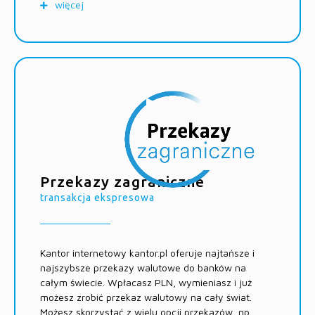
więcej
Koszty usługi
transakcje w ramach usługi wymiany walut
„kantor FX” wykonywane są po kursach
prezentowanych na stronie głównej Serwisu
do transakcji nie jest doliczana żadna prowizja
minimalna wartość transakcji 200 PLN lub 50
jednostek waluty.
Przekazy zagraniczne
Czas realizacji usługi
transakcja ekspresowa
online, w godzinach pracy Serwisu kantor.pl (8:30 –
16:30)
Kantor internetowy kantor.pl oferuje najtańsze i
najszybsze przekazy walutowe do banków na
całym świecie. Wpłacasz PLN, wymieniasz i już
możesz zrobić przekaz walutowy na cały świat.
Możesz skorzystać z wielu opcji przekazów, np.