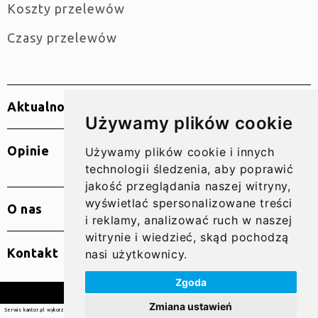
Koszty przelewów
Czasy przelewów
Aktualności
Używamy plików cookie
Opinie
Używamy plików cookie i innych
technologii śledzenia, aby poprawić
jakość przeglądania naszej witryny,
wyświetlać spersonalizowane treści
O nas
i reklamy, analizować ruch w naszej
witrynie i wiedzieć, skąd pochodzą
Kontakt
nasi użytkownicy.
Zgoda
© 2010 – 2026 SUPER GRUPA PL Sp. z o.o.
Zmiana ustawień
Serwis kantor.pl wykorzystuje pliki cookies. Użytkowanie serwisu oznacza zgodę na wykorzystywanie plików cookie. Więcej
informacji
tutaj