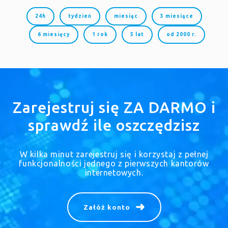
24h
tydzień
miesiąc
3 miesiące
6 miesięcy
1 rok
5 lat
od 2000 r.
Zarejestruj się ZA DARMO i
sprawdź ile oszczędzisz
W kilka minut zarejestruj się i korzystaj z pełnej
funkcjonalności jednego z pierwszych kantorów
internetowych.
Załóż konto